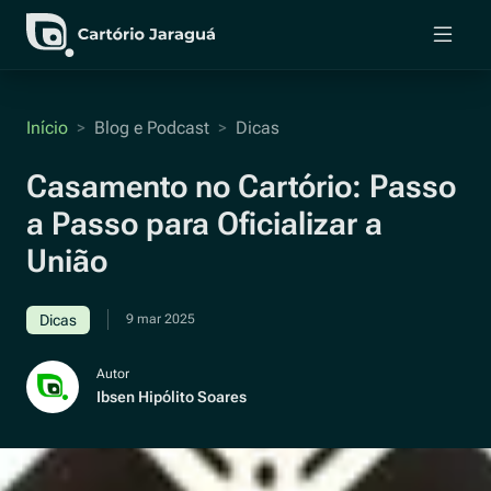
Cartório Jaraguá
Registro Civil e Tabelionato de Notas
Início
>
Blog e Podcast
>
Dicas
Casamento no Cartório: Passo
a Passo para Oficializar a
União
Dicas
9 mar 2025
Autor
Ibsen Hipólito Soares