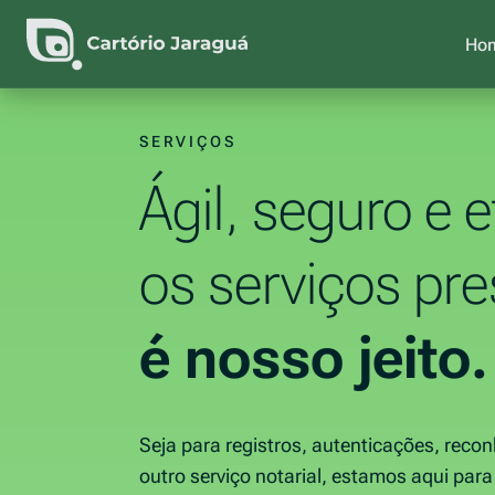
Ho
Cartório Jaraguá
Registro Civil e Tabelionato de Notas
SERVIÇOS
Ágil, seguro e 
os serviços pr
é nosso jeito.
Seja para registros, autenticações, reco
outro serviço notarial, estamos aqui para