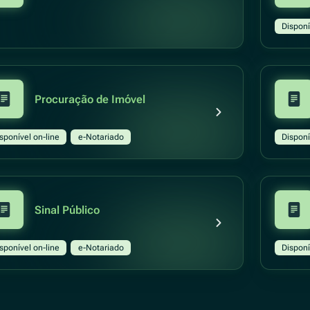
Disponí
Procuração de Imóvel
sponível on-line
e-Notariado
Disponí
Sinal Público
sponível on-line
e-Notariado
Disponí