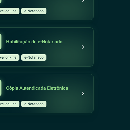
vel on-line
e-Notariado
Habilitação de e-Notariado
vel on-line
e-Notariado
Cópia Autendicada Eletrônica
vel on-line
e-Notariado